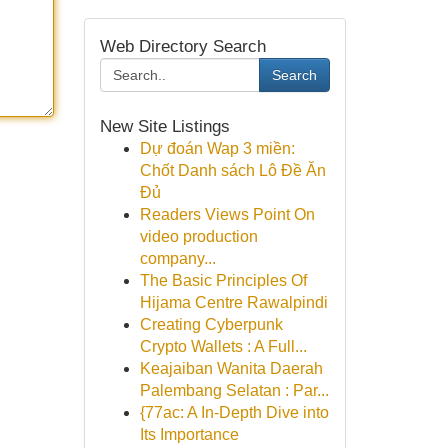
Web Directory Search
Search
New Site Listings
Dự đoán Wap 3 miền:
Chốt Danh sách Lô Đề Ăn
Đủ
Readers Views Point On
video production
company...
The Basic Principles Of
Hijama Centre Rawalpindi
Creating Cyberpunk
Crypto Wallets : A Full...
Keajaiban Wanita Daerah
Palembang Selatan : Par...
{77ac: A In-Depth Dive into
Its Importance