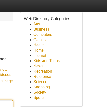
Web Directory Categories
Arts
Business
Computers
Games
Health
Home
Internet
uado
Kids and Teens
News
ro-da-
Recreation
-idosos
Reference
his page
Science
Shopping
Society
Sports