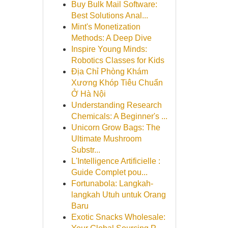
Buy Bulk Mail Software:
Best Solutions Anal...
Mint's Monetization
Methods: A Deep Dive
Inspire Young Minds:
Robotics Classes for Kids
Địa Chỉ Phòng Khám
Xương Khóp Tiêu Chuẩn
Ở Hà Nội
Understanding Research
Chemicals: A Beginner's ...
Unicorn Grow Bags: The
Ultimate Mushroom
Substr...
L'Intelligence Artificielle :
Guide Complet pou...
Fortunabola: Langkah-
langkah Utuh untuk Orang
Baru
Exotic Snacks Wholesale: