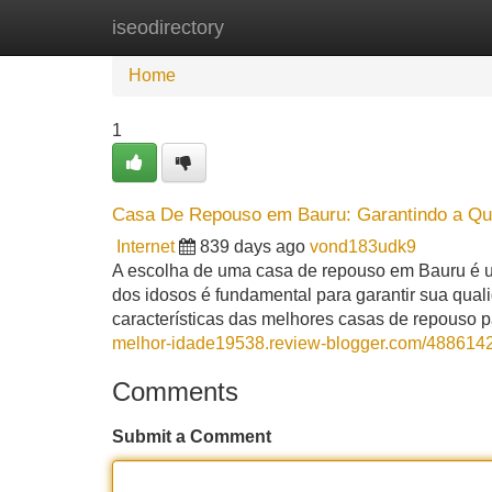
iseodirectory
Home
New Site Listings
Add Site
Home
1
Casa De Repouso em Bauru: Garantindo a Qua
Internet
839 days ago
vond183udk9
A escolha de uma casa de repouso em Bauru é um
dos idosos é fundamental para garantir sua qual
características das melhores casas de repouso 
melhor-idade19538.review-blogger.com/4886142
Comments
Submit a Comment