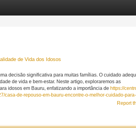
Categories
Register
Login
lidade de Vida dos Idosos
a decisão significativa para muitas famílias. O cuidado adeq
idade de vida e bem-estar. Neste artigo, exploraremos as
para idosos em Bauru, enfatizando a importância de
https://cent
7/casa-de-repouso-em-bauru-encontre-o-melhor-cuidado-para
Report t