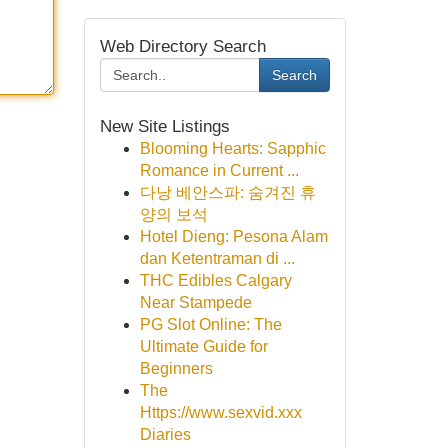
Web Directory Search
Search
New Site Listings
Blooming Hearts: Sapphic
Romance in Current ...
다낭 베안스파: 숨겨진 휴
양의 보석
Hotel Dieng: Pesona Alam
dan Ketentraman di ...
THC Edibles Calgary
Near Stampede
PG Slot Online: The
Ultimate Guide for
Beginners
The
Https://www.sexvid.xxx
Diaries