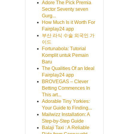
Adore The Pick Premia
Sector Seventy seven
Gurg...
How Much Is it Worth For
Fairplay24 app
부산 라식 수술 외국인 가
이드
Fortunabola: Tutorial
Komplit untuk Pemain
Baru
The Qualities Of an Ideal
Fairplay24 app
BROVEGAS – Clever
Betting Commences In
This art...
Adorable Tiny Yorkies:
Your Guide to Finding...
Mailwizz Installation: A
Step-by-Step Guide
Balaji Taxi : A Reliable