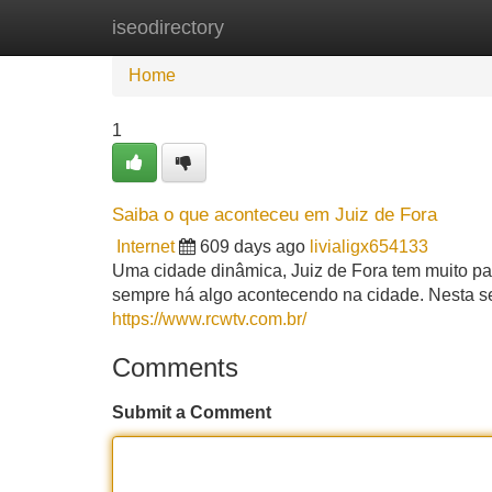
iseodirectory
Home
New Site Listings
Add Site
Home
1
Saiba o que aconteceu em Juiz de Fora
Internet
609 days ago
livialigx654133
Uma cidade dinâmica, Juiz de Fora tem muito pa
sempre há algo acontecendo na cidade. Nesta sem
https://www.rcwtv.com.br/
Comments
Submit a Comment