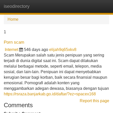
iseodirectory
Tog
navi
Home
1
Porn scam
Internet
546 days ago
elijah9q65xkv8
Scam Merupakan salah satu jenis penipuan yang sering
terjadi di dunia digital saat ini. Scam dapat dilakukan
melalui berbagai metode, seperti email, telepon, media
sosial, dan lain-lain. Penipuan ini dapat menyebabkan
kerugian besar bagi korban, baik secara finansial maupun
emosional. Pornografi adalah konten yang
menggambarkan adegan dewasa, biasanya dengan tujuan
https://rsraza.banjarkab.go.id/daftar/?ez=spacex168
Report this page
Comments