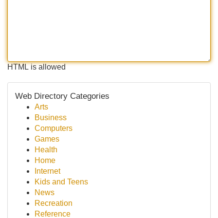
HTML is allowed
Web Directory Categories
Arts
Business
Computers
Games
Health
Home
Internet
Kids and Teens
News
Recreation
Reference