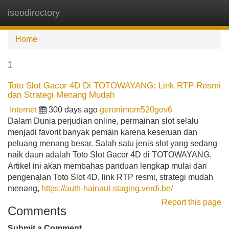
iseodirectory
Tog
navi
Home
1
Toto Slot Gacor 4D Di TOTOWAYANG: Link RTP Resmi
dan Strategi Menang Mudah
Internet
300 days ago
geronimom520gov6
Dalam Dunia perjudian online, permainan slot selalu
menjadi favorit banyak pemain karena keseruan dan
peluang menang besar. Salah satu jenis slot yang sedang
naik daun adalah Toto Slot Gacor 4D di TOTOWAYANG.
Artikel ini akan membahas panduan lengkap mulai dari
pengenalan Toto Slot 4D, link RTP resmi, strategi mudah
menang,
https://auth-hainaut-staging.verdi.be/
Report this page
Comments
Submit a Comment