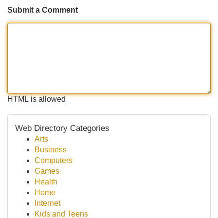
Submit a Comment
HTML is allowed
Web Directory Categories
Arts
Business
Computers
Games
Health
Home
Internet
Kids and Teens