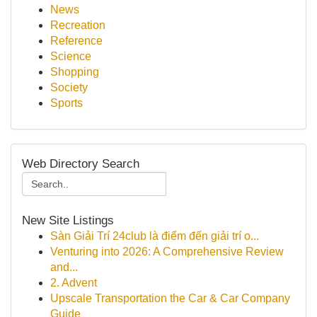
News
Recreation
Reference
Science
Shopping
Society
Sports
Web Directory Search
New Site Listings
Sàn Giải Trí 24club là điểm đến giải trí o...
Venturing into 2026: A Comprehensive Review
and...
2. Advent
Upscale Transportation the Car & Car Company
Guide