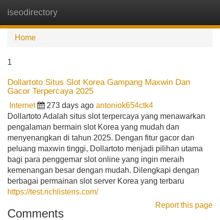
iseodirectory
Tog
navi
Home
1
Dollartoto Situs Slot Korea Gampang Maxwin Dan
Gacor Terpercaya 2025
Internet
273 days ago
antoniok654ctk4
Dollartoto Adalah situs slot terpercaya yang menawarkan
pengalaman bermain slot Korea yang mudah dan
menyenangkan di tahun 2025. Dengan fitur gacor dan
peluang maxwin tinggi, Dollartoto menjadi pilihan utama
bagi para penggemar slot online yang ingin meraih
kemenangan besar dengan mudah. Dilengkapi dengan
berbagai permainan slot server Korea yang terbaru
https://test.richlistens.com/
Report this page
Comments