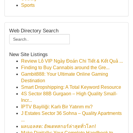
Sports
Web Directory Search
New Site Listings
Review Lô VIP Ngày Đoán Chi Tiết & Kết Quả ...
Finding to Buy Cannabis around the Gre...
Gambit888: Your Ultimate Online Gaming
Destination
Smart Dropshipping: A Total Keyword Resource
4S Sector 88B Gurgaon – High Quality Small-
Incr...
İPTV Bayiliği: Karlı Bir Yatırım mı?
J Estates Sector 36 Sohna – Quality Apartments
...
ผลบอลสด: อัพเดทสกอร์ล่าสุดทั่วโลก!
Make Digitally: Your Complete Handbook to