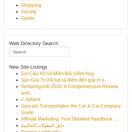
Shopping
Society
Sports
Web Directory Search
New Site Listings
Soi Cầu Xổ Số Miền Bắc Hôm Nay
Sàn Giải Trí 24club là điểm đến giải trí o...
Venturing into 2026: A Comprehensive Review
and...
2. Advent
Upscale Transportation the Car & Car Company
Guide
Affiliate Marketing: Your Detailed Handbook ...
دليل البطولات العالمية
Pergole Lombardia