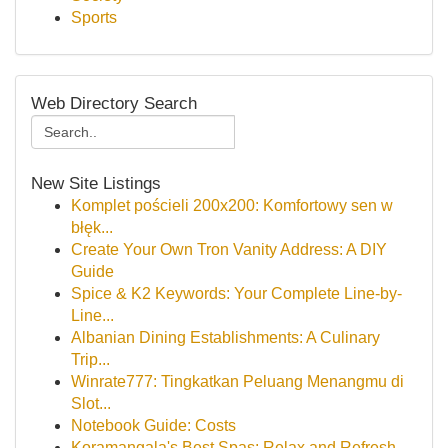
Sports
Web Directory Search
New Site Listings
Komplet pościeli 200x200: Komfortowy sen w
błęk...
Create Your Own Tron Vanity Address: A DIY
Guide
Spice & K2 Keywords: Your Complete Line-by-
Line...
Albanian Dining Establishments: A Culinary
Trip...
Winrate777: Tingkatkan Peluang Menangmu di
Slot...
Notebook Guide: Costs
Koramangala's Best Spas: Relax and Refresh