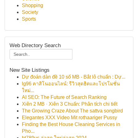
Shopping
Society
Sports
Web Directory Search
New Site Listings
Dự đoán dàn đề 10 số MB - Bắt lô chuẩn : Dự...
lg96 คาสิโนออนไลน์: รีวิวสุดฮิตและโปรโมชั่น
ใหม่...
AI SEO: The Future of Search Ranking
Xiên 2 MB · Xiên 3 Chuẩn: Phân tích chi tiết
The Growing Craze About The sattva songbird
Elegantes XXX Video Mit rothaariger Pussy
Finding the Best House Cleaning Services in
Pho...
bt789us ล่าสุด ใหม่ล่าสุด 2024