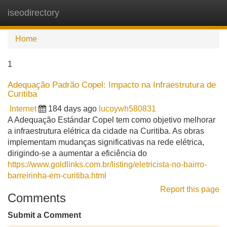
iseodirectory
Tog
navi
Home
1
Adequação Padrão Copel: Impacto na Infraestrutura de
Curitiba
Internet
184 days ago
lucoywh580831
A Adequação Estándar Copel tem como objetivo melhorar
a infraestrutura elétrica da cidade na Curitiba. As obras
implementam mudanças significativas na rede elétrica,
dirigindo-se a aumentar a eficiência do
https://www.goldlinks.com.br/listing/eletricista-no-bairro-
barreirinha-em-curitiba.html
Report this page
Comments
Submit a Comment