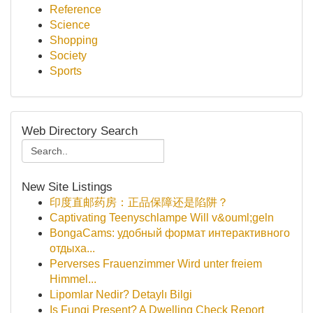
Reference
Science
Shopping
Society
Sports
Web Directory Search
New Site Listings
印度直邮药房：正品保障还是陷阱？
Captivating Teenyschlampe Will v&ouml;geln
BongaCams: удобный формат интерактивного
отдыха...
Perverses Frauenzimmer Wird unter freiem
Himmel...
Lipomlar Nedir? Detaylı Bilgi
Is Fungi Present? A Dwelling Check Report