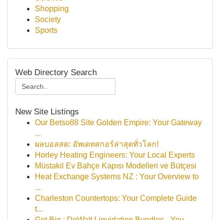
Shopping
Society
Sports
Web Directory Search
New Site Listings
Our Betso88 Site Golden Empire: Your Gateway
...
ผลบอลสด: อัพเดทสกอร์ล่าสุดทั่วโลก!
Horley Heating Engineers: Your Local Experts
Müstakil Ev Bahçe Kapısı Modelleri ve Bütçesi
Heat Exchange Systems NZ : Your Overview to
...
Charleston Countertops: Your Complete Guide
t...
Get Big : DeWalt Liquidation Bundles - You...