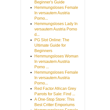
Beginner's Guide
Hemmungsloses Female
In versautem Austria
Porno...
Hemmungsloses Lady In
versautem Austria Porno
d...
PG Slot Online: The
Ultimate Guide for
Beginners
Hemmungsloses Woman
In versautem Austria
Porno ...
Hemmungsloses Female
In versautem Austria
Porno...
Red Factor African Grey
Parrots for Sale: Find ...
A One-Stop Store: This
Best Critter Emporiums