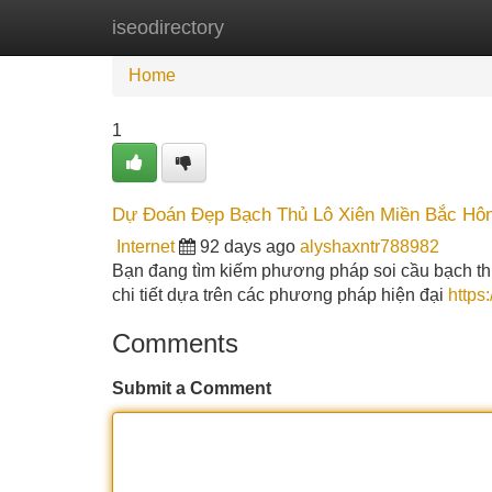
iseodirectory
Home
New Site Listings
Add Site
Home
1
Dự Đoán Đẹp Bạch Thủ Lô Xiên Miền Bắc Hô
Internet
92 days ago
alyshaxntr788982
Bạn đang tìm kiếm phương pháp soi cầu bạch thủ 
chi tiết dựa trên các phương pháp hiện đại
https
Comments
Submit a Comment