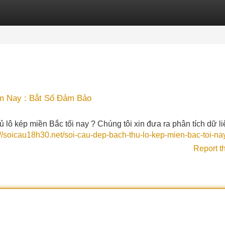
Categories
Register
Login
m Nay : Bắt Số Đảm Bảo
lô kép miền Bắc tối nay ? Chúng tôi xin đưa ra phân tích dữ liệ
://soicau18h30.net/soi-cau-dep-bach-thu-lo-kep-mien-bac-toi-na
Report t