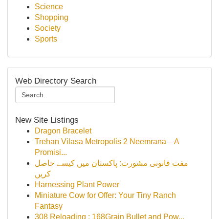
Science
Shopping
Society
Sports
Web Directory Search
New Site Listings
Dragon Bracelet
Trehan Vilasa Metropolis 2 Neemrana – A
Promisi...
مفت قانونی مشورت: پاکستان میں کیسے حاصل
کریں
Harnessing Plant Power
Miniature Cow for Offer: Your Tiny Ranch
Fantasy
308 Reloading : 168Grain Bullet and Pow...