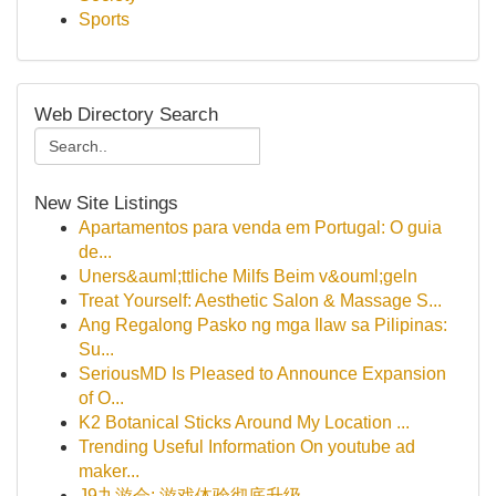
Sports
Web Directory Search
New Site Listings
Apartamentos para venda em Portugal: O guia
de...
Uners&auml;ttliche Milfs Beim v&ouml;geln
Treat Yourself: Aesthetic Salon & Massage S...
Ang Regalong Pasko ng mga Ilaw sa Pilipinas:
Su...
SeriousMD Is Pleased to Announce Expansion
of O...
K2 Botanical Sticks Around My Location ...
Trending Useful Information On youtube ad
maker...
J9九游会: 游戏体验彻底升级